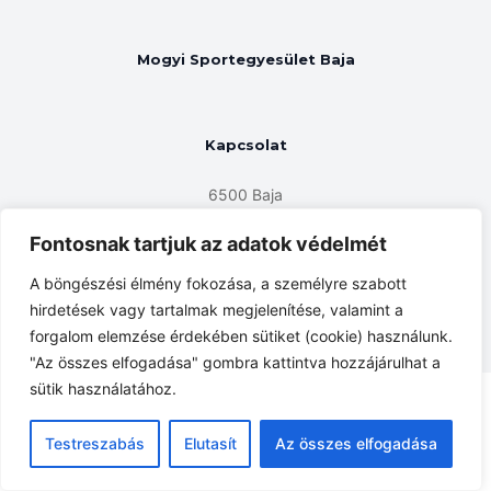
Mogyi Sportegyesület Baja
Kapcsolat
6500 Baja
Roosevelt tér 3. 1/3.
Fontosnak tartjuk az adatok védelmét
kikeletfelmaraton@gmail.com
A böngészési élmény fokozása, a személyre szabott
www.mogyisebaja.hu
hirdetések vagy tartalmak megjelenítése, valamint a
forgalom elemzése érdekében sütiket (cookie) használunk.
"Az összes elfogadása" gombra kattintva hozzájárulhat a
sütik használatához.
Testreszabás
Elutasít
Az összes elfogadása
Mogyi Sportegyesület Baja