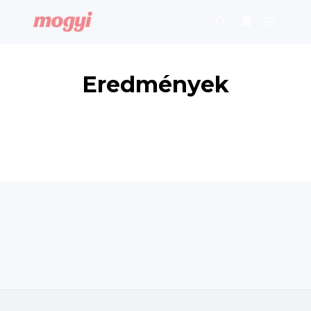
Főmenü
Keresés
További infor
Eredmények