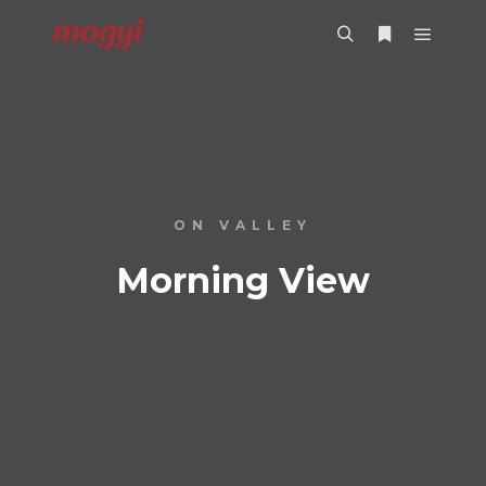
Főmenü
Keresés
További infor
ON VALLEY
Morning View